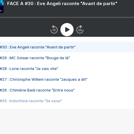
FACE A #30 : Eve Angeli raconte "Avant de partir"
#30 : Eve Angeli raconte "Avant de partir"
#29 : MC Solaar raconte "Bouge de là"
28 : Lorie raconte "Je vais vite"
#27 : Christophe Willem raconte "Jacques a dit"
#26 : Chimène Badi raconte "Entre nous"
#25 : Indochine raconte "3e sexe"
#24 : Zaho raconte "C'est chelou"
#23 : Patrick Bruel raconte "Au café des délices"
#22 : Kyo raconte "Le chemin"