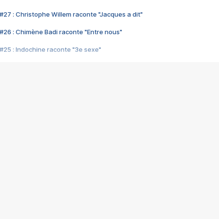
#27 : Christophe Willem raconte "Jacques a dit"
#26 : Chimène Badi raconte "Entre nous"
#25 : Indochine raconte "3e sexe"
#24 : Zaho raconte "C'est chelou"
#23 : Patrick Bruel raconte "Au café des délices"
#22 : Kyo raconte "Le chemin"
#21 : Nolwenn Leroy raconte "Cassé"
#20 : Patrick Hernandez raconte "Born to be alive"
#19 : Lorie raconte "Près de moi"
#18 : Michael Jones raconte "A nos actes manqués" (avec Jean-Jacque
#17 : Khaled raconte "Aïcha"
#16 : Corneille raconte "Parce qu'on vient de loin"